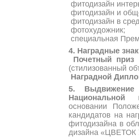
­ фитодизайн интер
­ фитодизайн и общ
­ фитодизайн в ср
­ фотохудожник;
­ специальная Пре
4. Наградные зна
­
Почетный приз 
(стилизованный об
­
Наградной Дипло
5. Выдвижение
Национальной 
основании Полож
кандидатов на на
фитодизайна в об
дизайна «ЦВЕТОК