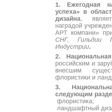
1.
Ежегодная н
успеха» в облас
дизайна
, являет
наградой учрежде
АРТ компани» пр
СНГ, Гильдии 
Индустрии
.
2. Национальна
российским и зару
внесшим сущес
флористики и ланд
3. Националь
следующим разде
­ флористика;
­ ландшафтный диз