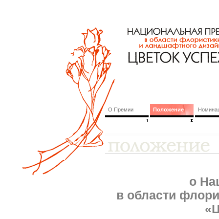
О Премии
Положение
Номина
о На
в области флори
«